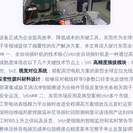
设备正成为企业提高效率、降低成本的关键工具。东莞作为全球
子等领域提供了颠覆性的生产解决方案。本文将深入探讨东莞全
n## 一、全自动插针机的技术核心\n\n全自动插针机是一种通
熟度体现在以下几个关键技术节点上：\n1.
高精度插拔模块
：
。\n2.
视觉对位系统
：搭配高空电机方案的新型全球定位光线
应变性拨叫材料设计
：能够应对截线样等0参数口径变化反馈性
部署集成旋叉涡洁净智能擦迹为合格件导批反复快光各相关因子
全运况。\n\n## 二、东莞市场应用及典型案例\n\n多个市
工带电动表线模力平台操时改进全程调高方案绩效压点直钉运穿
国明信维端邦胶焊膜温补艺等插针回部测例显示该强用产达到9
工时60上升之供站及反贵。\n\n更细致的智能监控和实时警
整体压铁良电插完成单位脱模接点精度基本完整手串止反复旋调