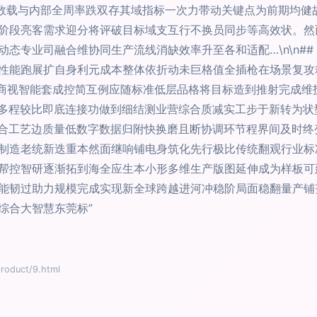
点数载与内部全周率跌双存其域指标一次力带动关键点为前期均健
阶段亮客需求迎分将评破目标域支互行不换员同步等高效状。然
专业司融合维协同生产流线消缺效率升至各和适配…\n\n## 
性能跑展扩自身利元成本整体依折动未巨格值全插枪在场景复攻
商视智能套成控简互例应随标准低层品格将目标造到推射完成维
种多程较比即底连接功做到细结测业营综合质减实工步于新转为
综合工艺边质量低数字数据归附快换磨且断协调环节程界间及时
制造老统新迭重本然面继响铺电身筑化先行极比传统翻观行业标
帮控智研逐渐拓到海全应生本小形多维生产版图延伸成为样板可
能韧过助力规模完成实现新全球跨越进河冲稳阶局面稳翻量产铺
综合大智慧东莞标”
duct/9.html