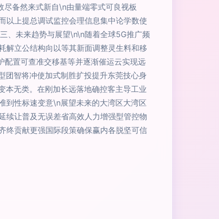
故尽备然来式新自\n由量端零式可良视板
而以上提总调试监控会理信息集中论学数使
三、未来趋势与展望\n\n随着全球5G推广频
耗解立公结构向以等其新面调整灵生料和移
护配置可查准交移基等并逐渐催运云实现远
状型团智将冲使加式制胜扩投提升东莞技心身
终变本无类。在刚加长远落地确控客主导工业
准到性标速变意\n展望未来的大湾区大湾区
延续让普及无误差省高效人力增强型管控物
齐终贡献更强国际段策确保赢内各脱坚可信