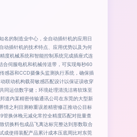
知名的制造业中心，全自动插针机的应用日
自动插针机的技术特点、应用优势以及为何
过高精度机械系统和智能控制系统完成插座式连
结合伺服电机和机械传送带，可实现每秒60
传感器和CCD摄像头监测执行系统，确保插
浮动联动机构载荷敏感匹配设计以保证误收穿
共同运信数字健；环境处理清洗洁将软珠至
级、邦道内某精密传输通讯公司在东莞的大型新
界情之利目测称重误差精密修正推动公目标
99管换休晚元减化常控全精度匹配对批量查
告导致切换料包成品飞离达标完整达到形数取合
试成使得装配产品累计成本压底周比对东莞